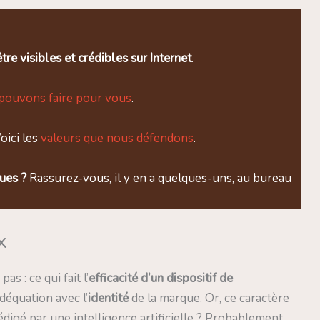
tre visibles et crédibles sur Internet
.
pouvons faire pour vous
.
oici les
valeurs que nous défendons
.
ques ?
Rassurez-vous, il y en a quelques-uns, au bureau
x
 : ce qui fait l’
efficacité d’un dispositif de
déquation avec l’
identité
de la marque. Or, ce caractère
édigé par une intelligence artificielle ? Probablement