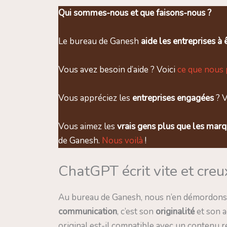
Qui sommes-nous et que faisons-nous ?
Le bureau de Ganesh
aide les entreprises à ê
Vous avez besoin d’aide ? Voici
ce que nous 
Vous appréciez les
entreprises engagées
? V
Vous aimez les
vrais gens plus que les mar
de Ganesh.
Nous voilà
!
ChatGPT écrit vite et creu
Au bureau de Ganesh, nous n’en démordons pas
communication
, c’est son
originalité
et son a
original est-il compatible avec un contenu r