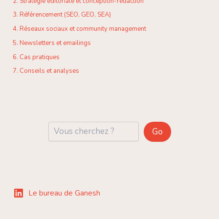
2. Stratégie éditoriale et conception-rédaction
3. Référencement (SEO, GEO, SEA)
4. Réseaux sociaux et community management
5. Newsletters et emailings
6. Cas pratiques
7. Conseils et analyses
Reche
Go
Le bureau de Ganesh